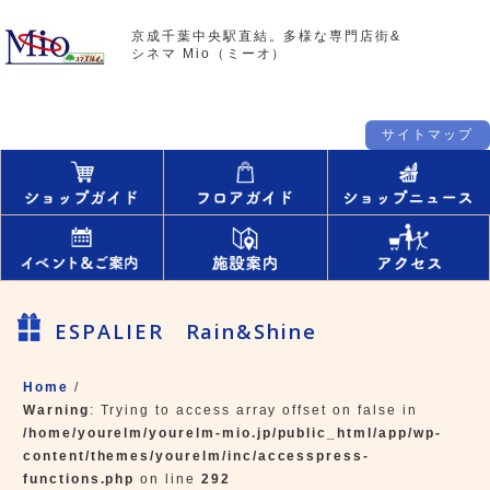
京成千葉中央駅直結。多様な専門店街&
シネマ Mio（ミーオ）
サイトマップ
ESPALIER Rain&Shine
Home
/
Warning
: Trying to access array offset on false in
/home/yourelm/yourelm-mio.jp/public_html/app/wp-
content/themes/yourelm/inc/accesspress-
functions.php
on line
292