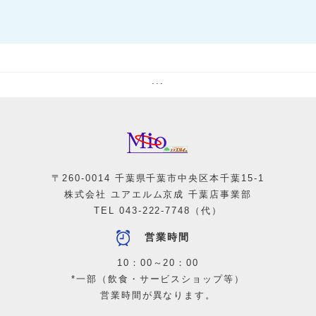
ケンタッキーフライドチキン
テクモピア千葉中央店
Mio1-1F
Mio2-2F
[ ファストフード ]
[ サービス ]
マクドナルド千葉中央駅店
京成トラベル千葉サロン
Mio1-1F
Mio1-1F
[ ベーカリー ]
[ 靴・バッグのお直し・ブランド買取・合鍵 ]
リトルマーメイド千葉中央駅店
Re-ism
Mio1-1F
Mio1-1F
[ おにぎり ]
[ アミューズメント ]
おにぎり家
カプセル楽局
Mio1-1F
Mio1-1F
[ ラーメン ]
[ 洋服のお直し・リフォーム ]
らーめん きんとうん
ママのリフォーム 千葉中央ミーオ店
Mio1-1F
Mio1-1F
[ スーパーマーケット ]
[ 保険代理店 ]
...
リブレ京成 千葉中央店
保険見直し本舗/ドコモSMTBネット銀行
Mio1-1F
[ アミューズメント ]
カプセル楽局
Mio1-1F
[ 歯科医院 ]
千葉カナデル歯科 千葉中央ミーオ院
Mio1-1F
[ コンビニエンスストア ]
ファミリーマート
〒260-0014 千葉県千葉市中央区本千葉15-1
株式会社 ユアエルム京成 千葉店事業部
TEL
043-222-7748
（代）
営業時間
10：00～20：00
*一部（飲食・サービスショップ等）
営業時間が異なります。