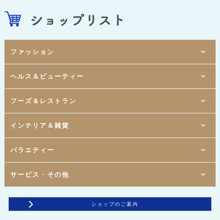
ファッション
Mio1-1F
ヘルス＆ビューティー
[ レディスウェア ]
DOSCH
Mio1-1F
[ レディスウェア ]
ハニーズ
Mio1-1F
Mio2-1F
フーズ＆レストラン
[ きもの・和装小物 ]
[ ヘアカット専門店 ]
BANKAN わものや
ヘアーカット専門店 フレンドリー千葉中央駅店
Mio1-1F
[ サプリメント ]
AENA
Mio1-1F
Mio2-2F
インテリア＆雑貨
[ ドラッグストア ]
[ 串やき ]
マツモトキヨシ
鍛冶屋文蔵
Mio1-1F
Mio2-2F
[ 整体 ]
[ 寿司居酒屋 ]
カラダファクトリー
すし屋 銀蔵
Mio1-1F
Mio2-1F
Mio1-1F
バラエティー
[ 化粧品 ]
[ コーヒーストア ]
[ 生活雑貨 ]
コスメティック シャイン
スターバックスコーヒー
ボンメゾン
Mio1-1F
Mio2-1F
[ ハンバーガー ]
[ 宝飾 ]
モスバーガー
アールジェイジュエリーサービス
Mio1-1F
Mio1-1F
Mio2-1F
サービス・その他
[ フーズ&レストラン ]
[ 傘専門店 ]
[ ペットショップ ]
わくわく広場
ESPALIER Rain&Shine
DOG ＆ CAT JOKER
Mio1-1F
Mio1-2F
[ 洋食ダイニングレストラン ]
[ 文化雑貨 ]
ベリエール
ダイソー
Mio1-1F
Mio1-1F
[ イタリアン ]
[ ゲームセンター ]
ショップのご案内
Italian Kitchen VANSAN 千葉中央Mio店
テクモピア
Mio1-1F
Mio2-1F
[ ファストフード ]
[ ゲームセンター ]