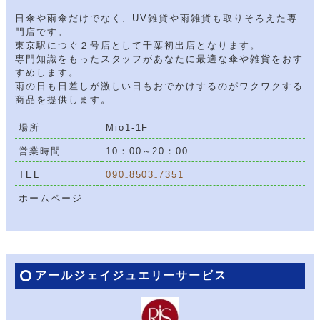
日傘や雨傘だけでなく、UV雑貨や雨雑貨も取りそろえた専
門店です。
東京駅につぐ２号店として千葉初出店となります。
専門知識をもったスタッフがあなたに最適な傘や雑貨をおす
すめします。
雨の日も日差しが激しい日もおでかけするのがワクワクする
商品を提供します。
場所
Mio1-1F
営業時間
10：00～20：00
TEL
090₋8503₋7351
ホームページ
アールジェイジュエリーサービス