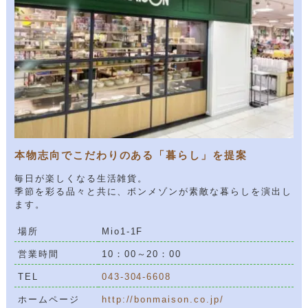
本物志向でこだわりのある「暮らし」を提案
毎日が楽しくなる生活雑貨。
季節を彩る品々と共に、ボンメゾンが素敵な暮らしを演出し
ます。
場所
Mio1-1F
営業時間
10：00～20：00
TEL
043-304-6608
ホームページ
http://bonmaison.co.jp/