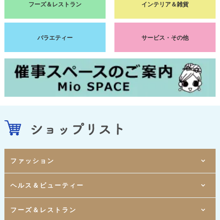
フーズ＆レストラン
インテリア＆雑貨
バラエティー
サービス・その他
ファッション
Mio1-1F
ヘルス＆ビューティー
[ レディスウェア ]
DOSCH
Mio1-1F
[ レディスウェア ]
ハニーズ
Mio1-1F
Mio2-1F
フーズ＆レストラン
[ きもの・和装小物 ]
[ ヘアカット専門店 ]