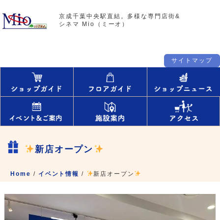
京成千葉中央駅直結。多様な専門店街&
シネマ Mio（ミーオ）
サイトマップ
新店オープン
Home
/
イベント情報
/
新店オープン